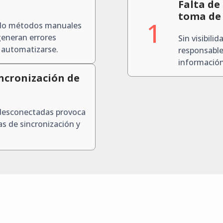
Falta de
toma de 
1
ndo métodos manuales
generan errores
Sin visibili
 automatizarse.
responsable
información
incronización de
 desconectadas provoca
s de sincronización y