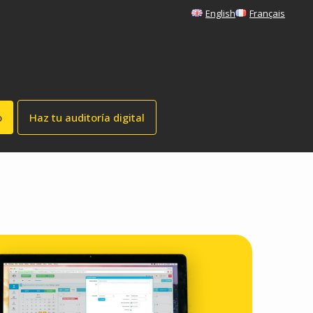
English
Français
o
Haz tu auditoría digital