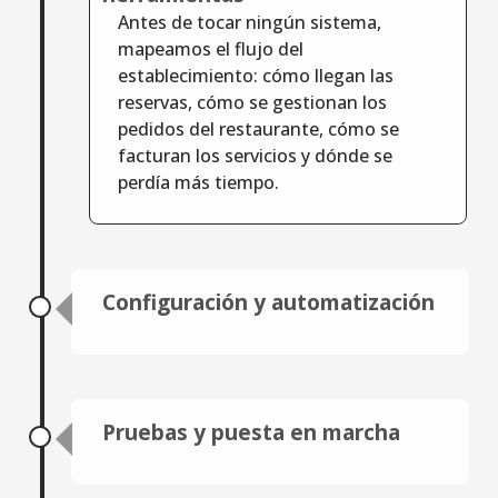
Antes de tocar ningún sistema,
mapeamos el flujo del
establecimiento: cómo llegan las
reservas, cómo se gestionan los
pedidos del restaurante, cómo se
facturan los servicios y dónde se
perdía más tiempo.
Configuración y automatización
Con ese diagnóstico claro,
seleccionamos las herramientas más
adecuadas para cada área y las
Pruebas y puesta en marcha
conectamos entre sí a través de APIs. El
sistema de reservas del restaurante y
Antes de activar el sistema en
del alojamiento, el POS y la herramienta