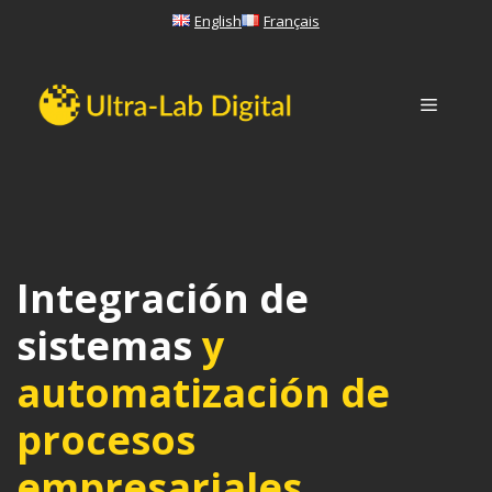
Saltar
English
Français
al
contenido
Menú
Integración de
sistemas
y
automatización de
procesos
empresariales