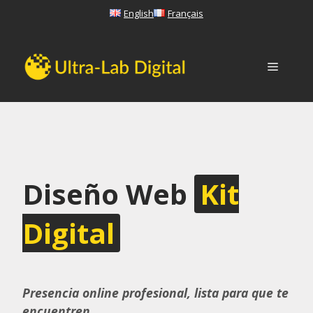
Saltar
English
Français
al
contenido
Menú
Diseño Web
Kit
Digital
Presencia online profesional, lista para que te
encuentren.