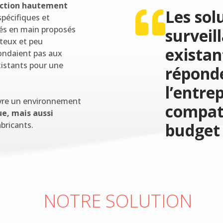
ection hautement
Les sol
spécifiques et
és en main proposés
surveil
ûteux et peu
existan
pondaient pas aux
xistants pour une
réponde
l’entre
uvre un environnement
compati
e, mais aussi
abricants.
budget
NOTRE SOLUTION