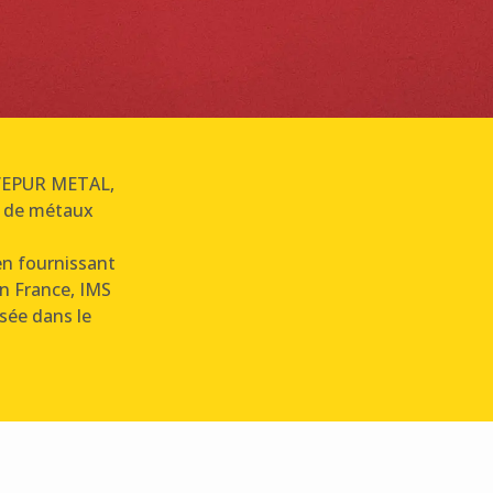
d’EPUR METAL,
te de métaux
 en fournissant
en France, IMS
isée dans le